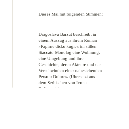
Dieses Mal mit folgenden Stimmen:
Dragoslava Barzut beschreibt in
einem Auszug aus ihrem Roman
»Papirne disko kugle« im stillen
Staccato-Monolog eine Wohnung,
eine Umgebung und ihre
Geschichte, deren Akteure und das
Verschwinden einer nahestehenden
Person: Dolores. (Übersetzt aus
dem Serbischen von Ivona
Brdjanovic)
Johannes von Dassel schreibt eines
Erzählers Erinnerungen an die erste
Liebe, die über Privilegien,
Gruppenzugehörigkeiten,